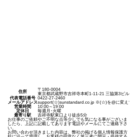
〒180-0004
住所
東京都武蔵野市吉祥寺本町1-11-21 三協第3ビル4F
代表電話番号
0422-27-2460
メールアドレス
support(☆)sunstandard.co.jp ※(☆)を@に変え
営業時間
10:00～19:00
定休日
毎週月･火曜
最寄り駅
吉祥寺駅東口より徒歩5分
お仕事のご依頼やご不明な点等少しでも気になる事がございま
したら、上記に記載してあります電話やメールにてご連絡下さ
い。
お問い合わせ頂きました内容は、弊社の掲げる個人情報保護方
針に沿って管理し、お客様の同意なく第三者に開示・提供する